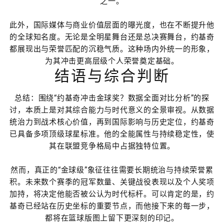
之一。
此外，国际媒体与商业价值层面的曝光度，也在不断提升他
的全球知名度。无论是全明星舞台还是总决赛舞台，约基奇
都展现出与荣誉匹配的沉稳气质。这种场内外统一的形象，
为其冲击更高层级个人荣誉奠定基础。
结语与综合判断
总结：围绕“约基奇冲击金球奖？数据全面对比分析”的探
讨，本质上是对其综合能力与时代意义的全景审视。从数据
统治力到战术核心价值，再到国际影响与历史定位，约基奇
已具备多项顶级球星标准。他的全能属性与持续稳定性，使
其在联盟竞争格局中占据独特位置。
然而，真正的“金球级”象征往往需要长期统治与持续荣誉累
积。未来数个赛季的冠军数量、关键战役表现以及个人奖项
加持，将决定他能否被公认为时代标杆。可以肯定的是，约
基奇已经站在历史坐标的重要节点，而他接下来的每一步，
都将在篮球版图上留下更深刻的印记。