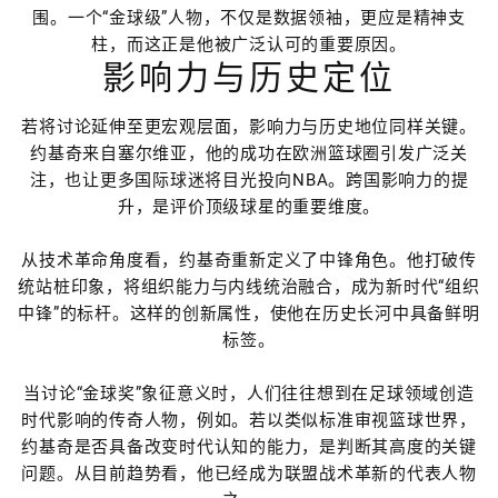
围。一个“金球级”人物，不仅是数据领袖，更应是精神支
柱，而这正是他被广泛认可的重要原因。
影响力与历史定位
若将讨论延伸至更宏观层面，影响力与历史地位同样关键。
约基奇来自塞尔维亚，他的成功在欧洲篮球圈引发广泛关
注，也让更多国际球迷将目光投向NBA。跨国影响力的提
升，是评价顶级球星的重要维度。
从技术革命角度看，约基奇重新定义了中锋角色。他打破传
统站桩印象，将组织能力与内线统治融合，成为新时代“组织
中锋”的标杆。这样的创新属性，使他在历史长河中具备鲜明
标签。
当讨论“金球奖”象征意义时，人们往往想到在足球领域创造
时代影响的传奇人物，例如。若以类似标准审视篮球世界，
约基奇是否具备改变时代认知的能力，是判断其高度的关键
问题。从目前趋势看，他已经成为联盟战术革新的代表人物