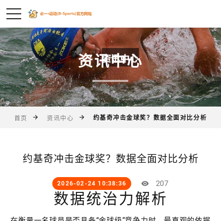
资讯中心
约基奇冲击金球奖？数据全面对比分析
首页
资讯中心
约基奇冲击金球奖？数据全面对比分析
207
2026-02-24 10:38:36
数据统治力解析
在衡量一名球员是否具备“金球级”竞争力时，最直观的依据