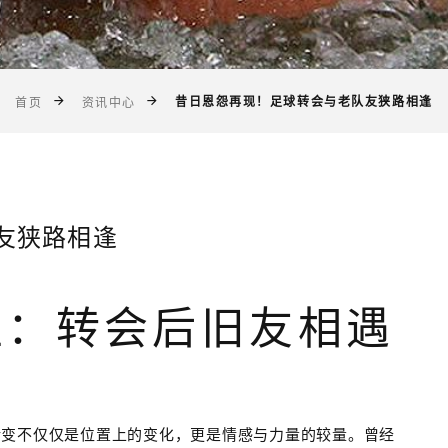
昔日恩怨再现！足球转会与老队友狭路相逢
首页
资讯中心
友狭路相逢
立：转会后旧友相遇
转变不仅仅是位置上的变化，更是情感与力量的较量。曾经