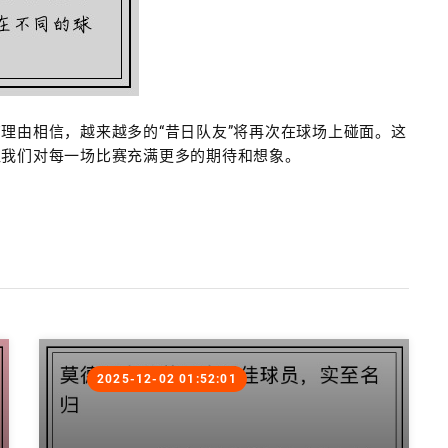
理由相信，越来越多的“昔日队友”将再次在球场上碰面。这
让我们对每一场比赛充满更多的期待和想象。
2025-12-02 01:52:01