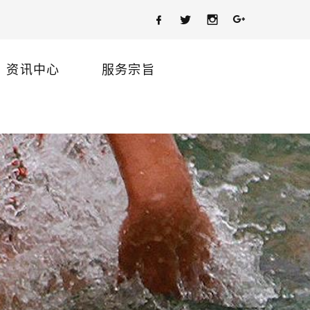
资讯中心
服务宗旨