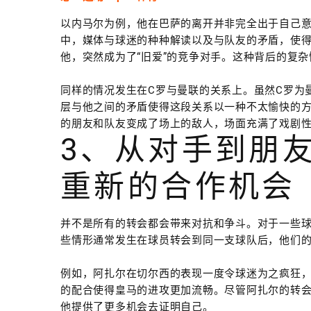
以内马尔为例，他在巴萨的离开并非完全出于自己
中，媒体与球迷的种种解读以及与队友的矛盾，使
他，突然成为了“旧爱”的竞争对手。这种背后的复
同样的情况发生在C罗与曼联的关系上。虽然C罗为
层与他之间的矛盾使得这段关系以一种不太愉快的方
的朋友和队友变成了场上的敌人，场面充满了戏剧
3、从对手到朋
重新的合作机会
并不是所有的转会都会带来对抗和争斗。对于一些
些情形通常发生在球员转会到同一支球队后，他们
例如，阿扎尔在切尔西的表现一度令球迷为之疯狂
的配合使得皇马的进攻更加流畅。尽管阿扎尔的转
他提供了更多机会去证明自己。