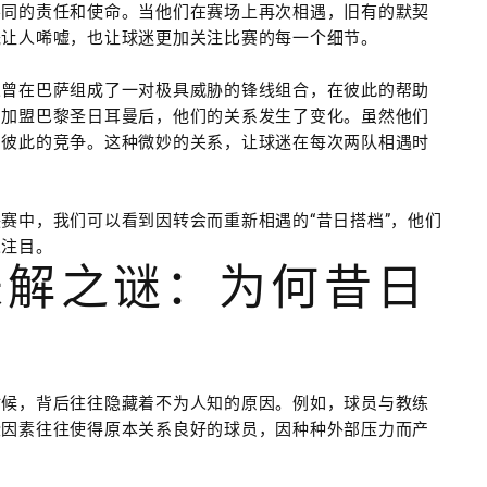
不同的责任和使命。当他们在赛场上再次相遇，旧有的默契
既让人唏嘘，也让球迷更加关注比赛的每一个细节。
人曾在巴萨组成了一对极具威胁的锋线组合，在彼此的帮助
，加盟巴黎圣日耳曼后，他们的关系发生了变化。虽然他们
了彼此的竞争。这种微妙的关系，让球迷在每次两队相遇时
赛中，我们可以看到因转会而重新相遇的“昔日搭档”，他们
人注目。
未解之谜：为何昔日
时候，背后往往隐藏着不为人知的原因。例如，球员与教练
些因素往往使得原本关系良好的球员，因种种外部压力而产