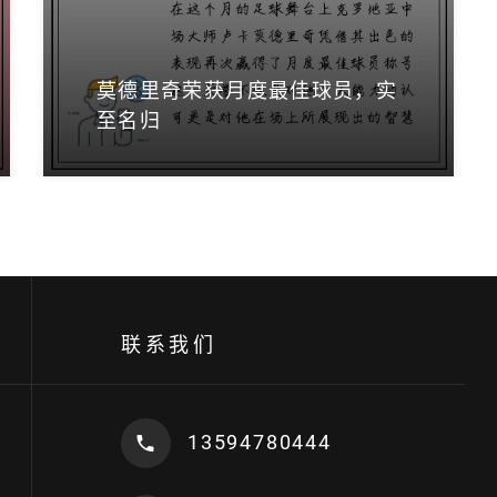
莫德里奇荣获月度最佳球员，实
至名归
联系我们
13594780444