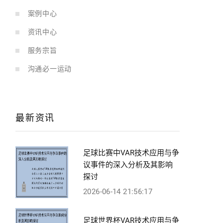
案例中心
资讯中心
服务宗旨
沟通必一运动
最新资讯
足球比赛中VAR技术应用与争
议事件的深入分析及其影响
探讨
2026-06-14 21:56:17
足球世界杯VAR技术应用与争