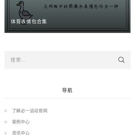
体育表情包合集
搜索...
导航
了解必一运动官网
案例中心
资讯中心