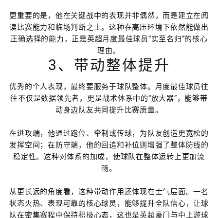
更重要的是，他在关键战中的表现并非偶然，而是建立在阅
读比赛能力和临场判断之上。这种在高压环境下依然能做出
正确选择的能力，正是英超月度最佳球员“实至名归”的核心
理由。
3、带动整体提升
优秀的个人表现，最终要服务于球队整体。月度最佳球员往
往不仅是数据领先者，更是战术体系中的“放大器”，能够带
动身边队友共同提升比赛质量。
在进攻端，他通过跑位、牵制或传球，为队友创造更宽松的
发挥空间；在防守端，他的回追和补位则增强了整体防线的
稳定性。这种对体系的加成，使球队在整体运转上更加流
畅。
从更长远的角度看，这种带动作用还体现在士气层面。一名
状态火热、表现可靠的核心球员，能够提升全队信心，让球
队在密集赛程中保持积极心态，这也是英超豪门与中上游球