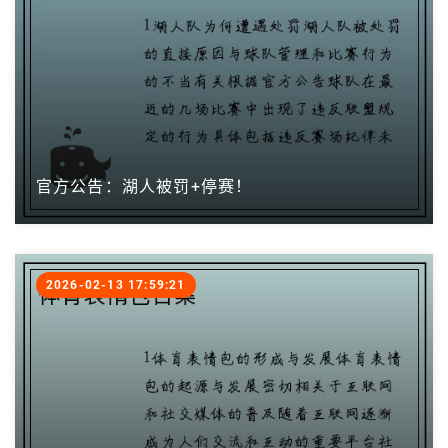
官方公告：湖人被罚+停赛！
2026-02-13 17:59:21