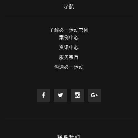
导航
了解必一运动官网
案例中心
资讯中心
服务宗旨
沟通必一运动
联系我们