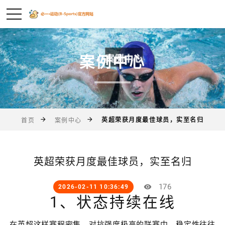
案例中心
英超荣获月度最佳球员，实至名归
首页
案例中心
英超荣获月度最佳球员，实至名归
176
2026-02-11 10:36:49
1、状态持续在线
在英超这样赛程密集、对抗强度极高的联赛中，稳定性往往