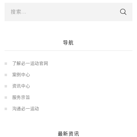
搜索...
导航
了解必一运动官网
案例中心
资讯中心
服务宗旨
沟通必一运动
最新资讯