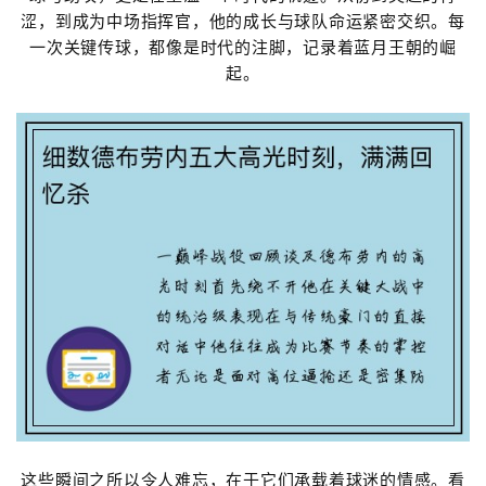
涩，到成为中场指挥官，他的成长与球队命运紧密交织。每
一次关键传球，都像是时代的注脚，记录着蓝月王朝的崛
起。
这些瞬间之所以令人难忘，在于它们承载着球迷的情感。看