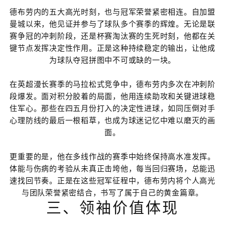
德布劳内的五大高光时刻，也与冠军荣誉紧密相连。自加盟
曼城以来，他见证并参与了球队多个赛季的辉煌。无论是联
赛争冠的冲刺阶段，还是杯赛淘汰赛的生死时刻，他都在关
键节点发挥决定性作用。正是这种持续稳定的输出，让他成
为球队夺冠拼图中不可或缺的一块。
在英超漫长赛季的马拉松式竞争中，德布劳内多次在冲刺阶
段爆发。面对积分胶着的局面，他用连续助攻和关键进球稳
住军心。那些在四五月份打入的决定性进球，如同压倒对手
心理防线的最后一根稻草，也成为球迷记忆中难以磨灭的画
面。
更重要的是，他在多线作战的赛季中始终保持高水准发挥。
体能与伤病的考验从未真正击垮他，每当回归赛场，总能迅
速找回节奏。正是在这些冠军征程中，德布劳内将个人高光
与团队荣誉紧密结合，书写了属于自己的黄金篇章。
三、领袖价值体现