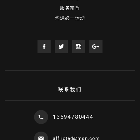
服务宗旨
沟通必一运动
联系我们
13594780444
afflicted@msn.com