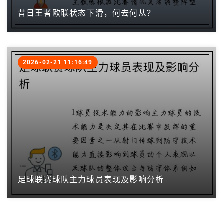
昔日王者欧联状态下滑，何去何从？
2026-02-21 11:16:49
足球联赛球队主力球员表现及影响分析