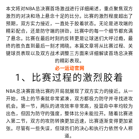
本文将对NBA总决赛首场激战进行详细阐述，重点聚焦双方
激烈的对决和场上悬念十足的比分。比赛的激烈程度超出了
预期，双方实力接近，一直处于胶着状态。无论是进攻端的
精彩配合，还是防守端的拼劲，比赛中的每一个细节都充满
了悬念。比赛在最后时刻的反转更是让球迷们大呼过瘾，最
终的胜负直到最后一刻才揭晓。本篇文章将从比赛过程、关
键球员表现以及双方战术调整三方面来详细解读首场总决赛
的精彩表现。
必一运动官网
1、比赛过程的激烈胶着
NBA总决赛首场比赛的开局就展现了双方实力的接近。从一
开始，场上的节奏就非常紧凑，双方都极力防守并寻找进攻
机会。第一节，两队的进攻效率非常高，投篮命中率均较为
出色，但因为防守的强度，整体比分未能拉开。随着比赛进
入第二节，双方的攻防转换更加迅速，比赛逐渐变得更加紧
张。尽管有一些失误，但球员们的决心和执行力依然令人称
道。