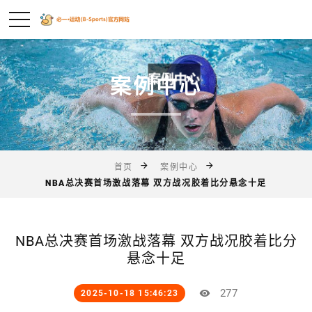
案例中心
首页
案例中心
NBA总决赛首场激战落幕 双方战况胶着比分悬念十足
NBA总决赛首场激战落幕 双方战况胶着比分
悬念十足
277
2025-10-18 15:46:23