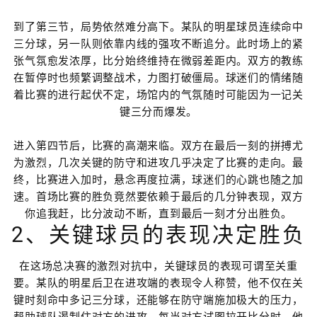
到了第三节，局势依然难分高下。某队的明星球员连续命中
三分球，另一队则依靠内线的强攻不断追分。此时场上的紧
张气氛愈发浓厚，比分始终维持在微弱差距内。双方的教练
在暂停时也频繁调整战术，力图打破僵局。球迷们的情绪随
着比赛的进行起伏不定，场馆内的气氛随时可能因为一记关
键三分而爆发。
进入第四节后，比赛的高潮来临。双方在最后一刻的拼搏尤
为激烈，几次关键的防守和进攻几乎决定了比赛的走向。最
终，比赛进入加时，悬念再度拉满，球迷们的心跳也随之加
速。首场比赛的胜负竟然要依赖于最后的几分钟表现，双方
你追我赶，比分波动不断，直到最后一刻才分出胜负。
2、关键球员的表现决定胜负
在这场总决赛的激烈对抗中，关键球员的表现可谓至关重
要。某队的明星后卫在进攻端的表现令人称赞，他不仅在关
键时刻命中多记三分球，还能够在防守端施加极大的压力，