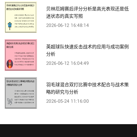
贝林厄姆赛后评分分析是高光表现还是低
迷状态的真实写照
2026-06-12 16:48:14
英超球队快速反击战术的应用与成功案例
分析
2026-06-12 16:04:49
羽毛球混合双打比赛中技术配合与战术策
略的研究与分析
2026-05-24 11:16:00